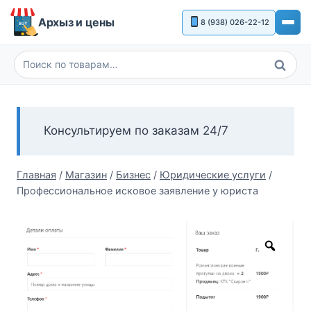
Перейти
Архыз и цены
8 (938) 026-22-12
к
содержимому
Поиск
Искать:
Консультируем по заказам 24/7
Главная
/
Магазин
/
Бизнес
/
Юридические услуги
/
Профессиональное исковое заявление у юриста
Zoom