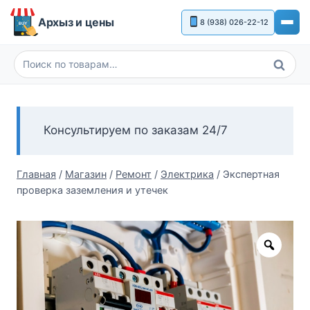
Перейти
Архыз и цены
8 (938) 026-22-12
к
содержимому
Поиск
Искать:
Консультируем по заказам 24/7
Главная
/
Магазин
/
Ремонт
/
Электрика
/
Экспертная
проверка заземления и утечек
Zoom