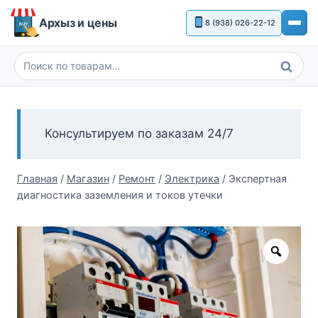
Перейти
Архыз и цены
8 (938) 026-22-12
к
содержимому
Поиск
Искать:
Консультируем по заказам 24/7
Главная
/
Магазин
/
Ремонт
/
Электрика
/
Экспертная
диагностика заземления и токов утечки
Zoom