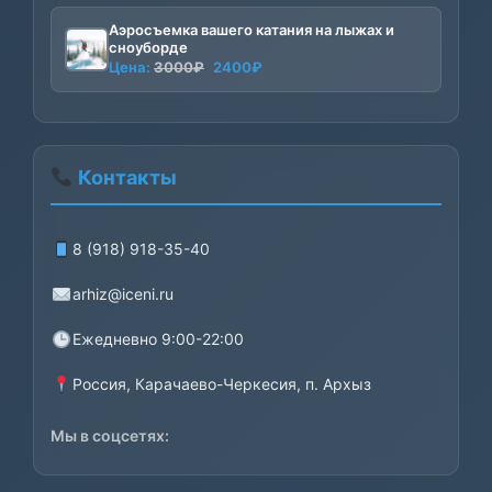
2000₽
Аэросъемка вашего катания на лыжах и
–
сноуборде
8000₽
Первоначальная
Текущая
Цена:
3000
₽
2400
₽
цена
цена:
составляла
2400₽.
3000₽.
Контакты
8 (918) 918-35-40
arhiz@iceni.ru
Ежедневно 9:00-22:00
Россия, Карачаево-Черкесия, п. Архыз
Мы в соцсетях: