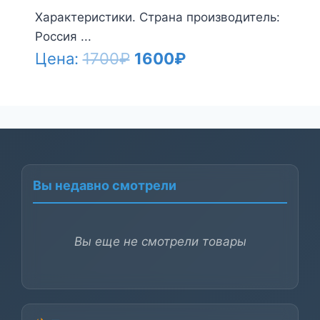
Характеристики. Страна производитель:
Россия ...
Первоначальная
Текущая
Цена:
1700
₽
1600
₽
цена
цена:
составляла
1600₽.
1700₽.
Вы недавно смотрели
Вы еще не смотрели товары