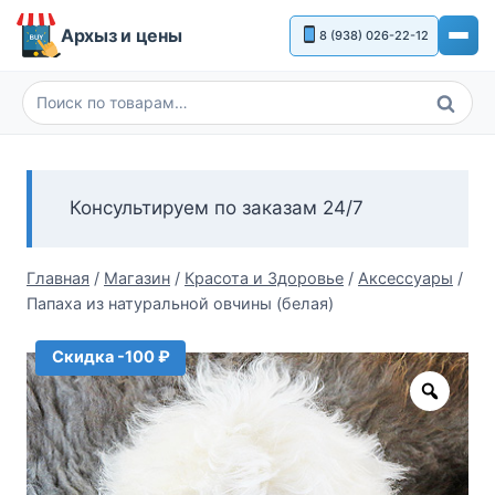
Перейти
Архыз и цены
8 (938) 026-22-12
к
содержимому
Поиск
Искать:
Консультируем по заказам 24/7
Главная
/
Магазин
/
Красота и Здоровье
/
Аксессуары
/
Папаха из натуральной овчины (белая)
Скидка -100 ₽
Zoom