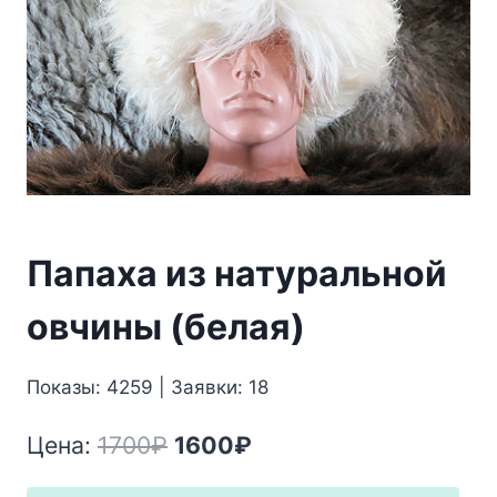
Папаха из натуральной
овчины (белая)
Показы: 4259 | Заявки: 18
Первоначальная
Текущая
Цена:
1700
₽
1600
₽
цена
цена: