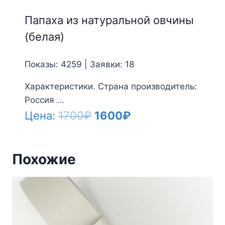
Папаха из натуральной овчины
(белая)
Показы: 4259 | Заявки: 18
Характеристики. Страна производитель:
Россия ...
Первоначальная
Текущая
Цена:
1700
₽
1600
₽
цена
цена:
составляла
1600₽.
Похожие
1700₽.