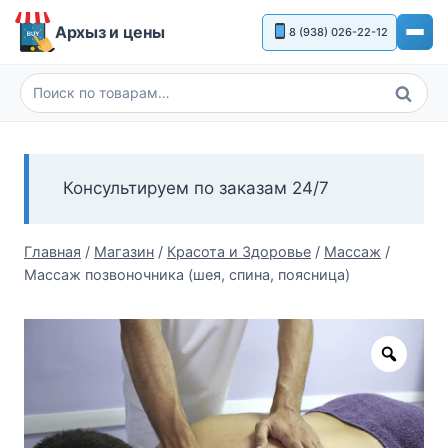
Перейти
Архыз и цены
8 (938) 026-22-12
к
содержимому
Поиск
Искать:
Консультируем по заказам 24/7
Главная
/
Магазин
/
Красота и Здоровье
/
Массаж
/
Массаж позвоночника (шея, спина, поясница)
Zoom