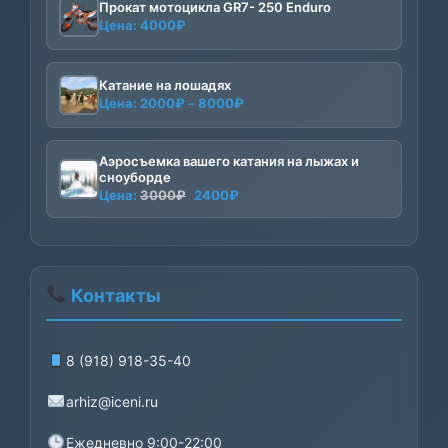
Прокат мотоцикла GR7- 250 Enduro
Цена:
4000
₽
Катание на лошадях
Диапазон
Цена:
2000
₽
–
8000
₽
цен:
2000₽
Аэросъемка вашего катания на лыжах и
–
сноуборде
8000₽
Первоначальная
Текущая
Цена:
3000
₽
2400
₽
цена
цена:
составляла
2400₽.
3000₽.
Контакты
8 (918) 918-35-40
arhiz@iceni.ru
Ежедневно 9:00-22:00