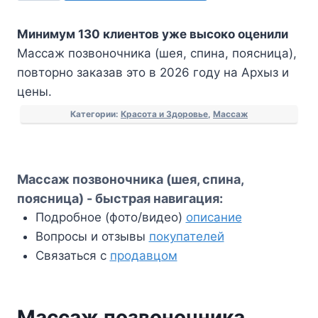
Массаж
Минимум 130 клиентов уже высоко оценили
позвоночника
Массаж позвоночника (шея, спина, поясница),
(шея,
повторно заказав это в 2026 году на Архыз и
спина,
цены.
поясница)
Категории:
Красота и Здоровье
,
Массаж
Массаж позвоночника (шея, спина,
поясница) - быстрая навигация:
Подробное (фото/видео)
описание
Вопросы и отзывы
покупателей
Связаться с
продавцом
Массаж позвоночника