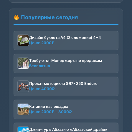
Популярные сегодня
Дизайн буклета А4 (2 сложения) 4+4
Цена:
2000
₽
Требуются Менеджеры по продажам
Бесплатно
Прокат мотоцикла GR7- 250 Enduro
Цена:
4000
₽
Катание на лошадях
Диапазон
Цена:
2000
₽
–
8000
₽
цен:
2000₽
–
Джип-тур в Абхазию «Абхазский драйв»