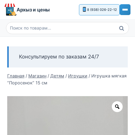
Перейти
Архыз и цены
8 (938) 026-22-12
к
содержимому
Поиск
Искать:
Консультируем по заказам 24/7
Главная
/
Магазин
/
Детям
/
Игрушки
/
Игрушка мягкая
“Поросенок” 15 см
Zoom