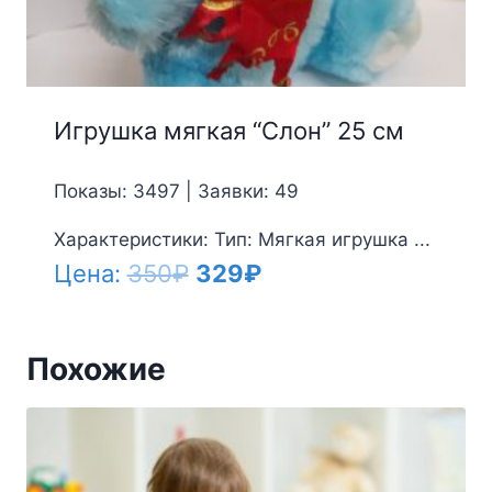
Игрушка мягкая “Слон” 25 см
Показы: 3497 | Заявки: 49
Характеристики: Тип: Мягкая игрушка ...
Первоначальная
Текущая
Цена:
350
₽
329
₽
цена
цена:
составляла
329₽.
Похожие
350₽.