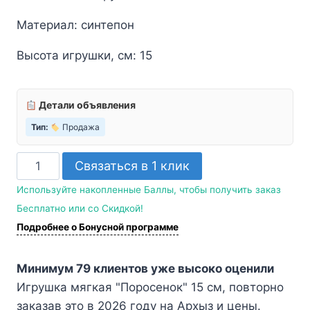
Материал: синтепон
Высота игрушки, см: 15
Детали объявления
Тип:
Продажа
Количество
Связаться в 1 клик
товара
Используйте накопленные Баллы, чтобы получить заказ
Игрушка
Бесплатно или со Скидкой!
мягкая
Подробнее о Бонусной программе
"Поросенок"
15
Минимум 79 клиентов уже высоко оценили
см
Игрушка мягкая "Поросенок" 15 см, повторно
заказав это в 2026 году на Архыз и цены.