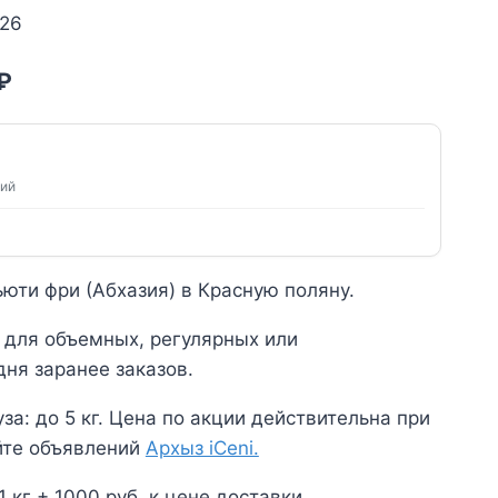
 26
начальная
Текущая
₽
цена:
вляла
4500₽.
ний
.
ьюти фри (Абхазия) в Красную поляну.
 для объемных, регулярных или
дня заранее заказов.
уза: до 5 кг. Цена по акции действительна при
йте объявлений
Архыз iCeni.
кг + 1000 руб. к цене доставки.