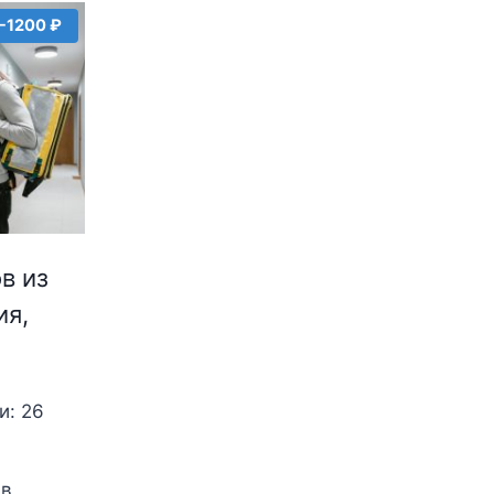
-1200 ₽
в из
ия,
и: 26
 в