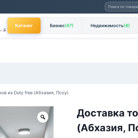
Искать:
Каталог
Бизнес
(67)
Недвижимость
(8)
ам
ов из Duty free (Абхазия, Псоу)
Доставка то
Zoom
(Абхазия, П