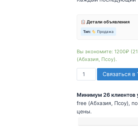
Детали объявления
Тип:
Продажа
Вы экономите: 1200₽ (21
(Абхазия, Псоу).
Количество
Связаться в 
товара
Доставка
Минимум 26 клиентов 
товаров
free (Абхазия, Псоу), п
из
цены.
Duty
free
(Абхазия,