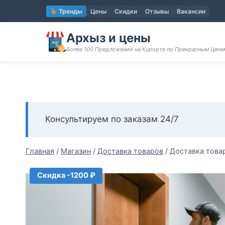
Перейти
Тренды
Цены
Скидки
Отзывы
Вакансии
к
содержимому
Архыз и цены
Более 100 Предложений на Курорте по Прекрасным Цен
Консультируем по заказам 24/7
Главная
/
Магазин
/
Доставка товаров
/
Доставка товар
Скидка -1200 ₽