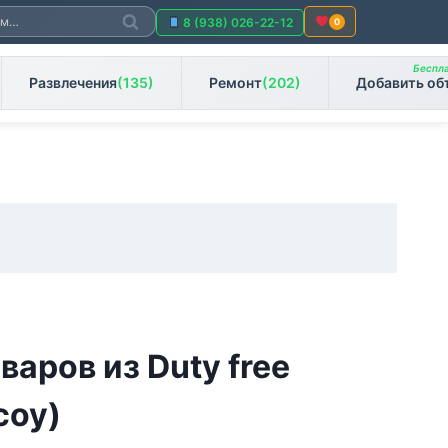
Поиск
8 (938) 026-22-12
0
Беспла
Развлечения
(135)
Ремонт
(202)
Добавить об
варов из Duty free
соу)