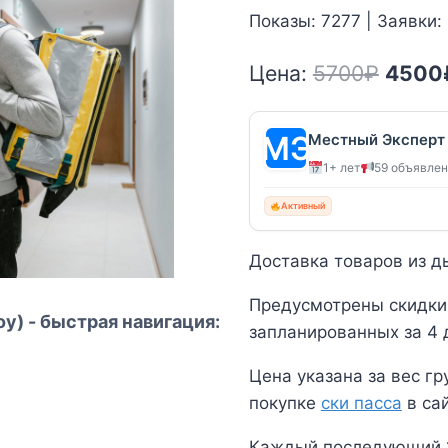
Показы: 7277 | Заявки:
Перво
Цена:
5700
₽
4500
цена
соста
Местный Эксперт
1+ лет
59 объявле
5700₽
Активный
Доставка товаров из д
Предусмотрены скидки
оу) - быстрая навигация:
запланированных за 4 
Цена указана за вес гр
покупке
ски пасса
в са
Каждый последующий 1 