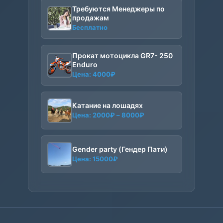
Требуются Менеджеры по
продажам
Бесплатно
Прокат мотоцикла GR7- 250
Enduro
Цена:
4000
₽
Катание на лошадях
Диапазон
Цена:
2000
₽
–
8000
₽
цен:
2000₽
–
Gender party (Гендер Пати)
8000₽
Цена:
15000
₽