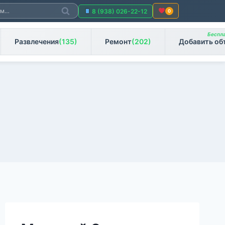
Поиск
8 (938) 026-22-12
0
Беспла
Развлечения
(135)
Ремонт
(202)
Добавить об