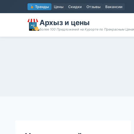
Перейти
Тренды
Цены
Скидки
Отзывы
Вакансии
к
содержимому
Архыз и цены
Более 100 Предложений на Курорте по Прекрасным Цен