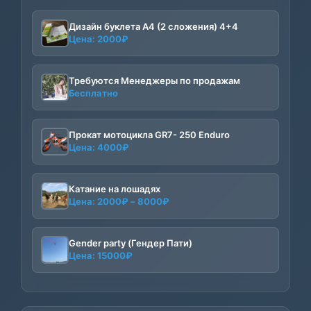
Дизайн буклета А4 (2 сложения) 4+4
Цена:
2000
₽
Требуются Менеджеры по продажам
Бесплатно
Прокат мотоцикла GR7- 250 Enduro
Цена:
4000
₽
Катание на лошадях
Диапазон
Цена:
2000
₽
–
8000
₽
цен:
2000₽
–
Gender party (Гендер Пати)
Цена:
15000
₽
8000₽