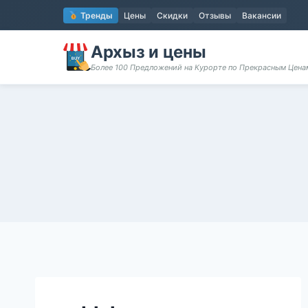
Перейти
Тренды
Цены
Скидки
Отзывы
Вакансии
к
содержимому
Архыз и цены
Более 100 Предложений на Курорте по Прекрасным Цен