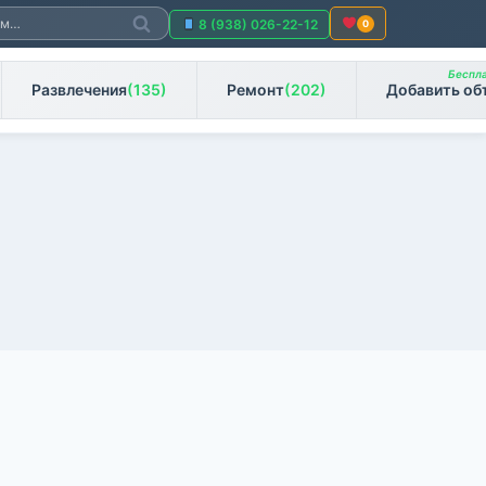
Поиск
8 (938) 026-22-12
0
Беспла
Развлечения
(135)
Ремонт
(202)
Добавить об