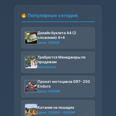
Популярные сегодня
Дизайн буклета А4 (2
сложения) 4+4
Цена:
2000
₽
Требуются Менеджеры по
продажам
Бесплатно
Прокат мотоцикла GR7- 250
Enduro
Цена:
4000
₽
Катание на лошадях
Диапазон
Цена:
2000
₽
–
8000
₽