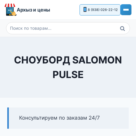
Перейти
Архыз и цены
8 (938) 026-22-12
к
содержимому
Поиск
Искать:
СНОУБОРД SALOMON
PULSE
Консультируем по заказам 24/7