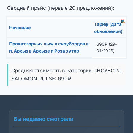
Сводный прайс (первые 20 предложений):
Тариф (дата
Название
обновления)
Прокат горных лыж и сноубордов в
690
₽
(29-
п. Архыз в Архызе и Роза хутор
01-2023)
Средняя стоимость в категории СНОУБОРД
SALOMON PULSE:
690
₽
Вы недавно смотрели