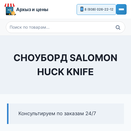
Перейти
Архыз и цены
8 (938) 026-22-12
к
содержимому
Поиск
Искать:
СНОУБОРД SALOMON
HUCK KNIFE
Консультируем по заказам 24/7