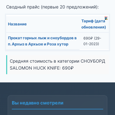
Сводный прайс (первые 20 предложений):
Тариф (дата
Название
обновления)
Прокат горных лыж и сноубордов в
690
₽
(29-
п. Архыз в Архызе и Роза хутор
01-2023)
Средняя стоимость в категории СНОУБОРД
SALOMON HUCK KNIFE:
690
₽
Вы недавно смотрели