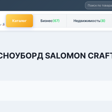
Искать:
Каталог
Бизнес
(67)
Недвижимость
(8)
ам
СНОУБОРД SALOMON CRAF