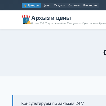
Перейти
Тренды
Цены
Скидки
Отзывы
Вакансии
к
содержимому
Архыз и цены
Более 100 Предложений на Курорте по Прекрасным Цен
Консультируем по заказам 24/7