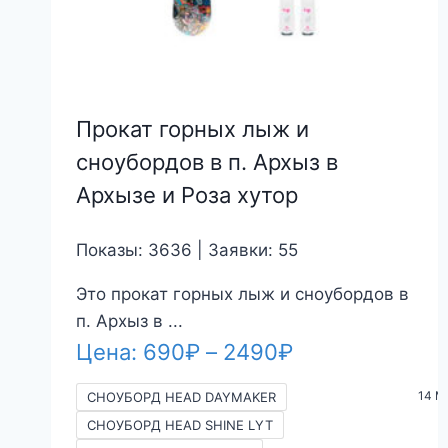
Прокат горных лыж и
сноубордов в п. Архыз в
Архызе и Роза хутор
Показы: 3636 | Заявки: 55
Это прокат горных лыж и сноубордов в
п. Архыз в ...
Диапазон
Цена:
690
₽
–
2490
₽
цен:
14 M
СНОУБОРД HEAD DAYMAKER
690₽
СНОУБОРД HEAD SHINE LYT