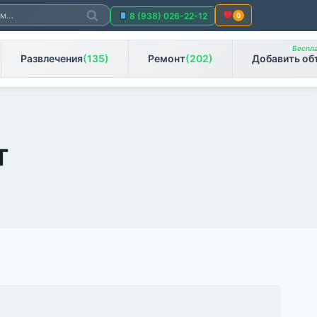
Поиск
8 (938) 026-22-12
0
Беспла
Развлечения
(135)
Ремонт
(202)
Добавить об
T