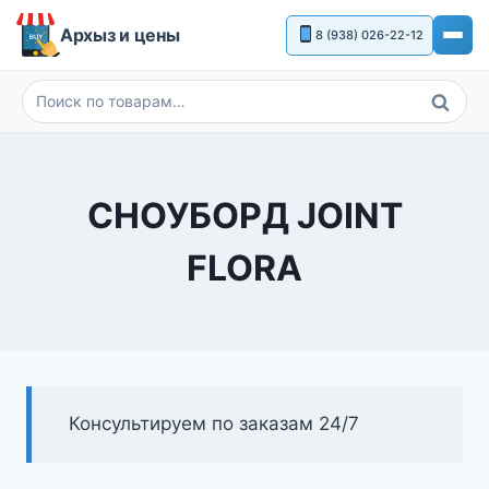
Перейти
Архыз и цены
8 (938) 026-22-12
к
содержимому
Поиск
Искать:
СНОУБОРД JOINT
FLORA
Консультируем по заказам 24/7