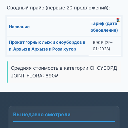
Сводный прайс (первые 20 предложений):
Тариф (дата
Название
обновления)
Прокат горных лыж и сноубордов в
690
₽
(29-
п. Архыз в Архызе и Роза хутор
01-2023)
Средняя стоимость в категории СНОУБОРД
JOINT FLORA:
690
₽
Вы недавно смотрели