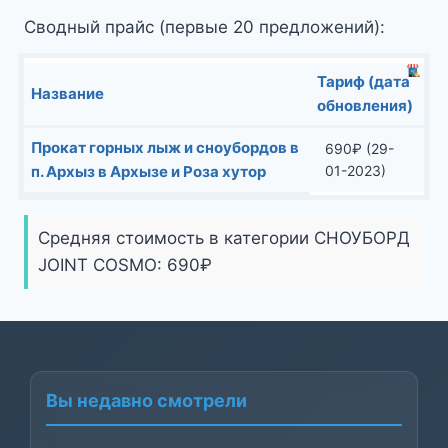
Сводный прайс (первые 20 предложений):
Тариф (дата
Название
обновления)
Прокат горных лыж и сноубордов в
690
₽
(29-
п. Архыз в Архызе и Роза хутор
01-2023)
Средняя стоимость в категории СНОУБОРД
JOINT COSMO:
690
₽
Вы недавно смотрели