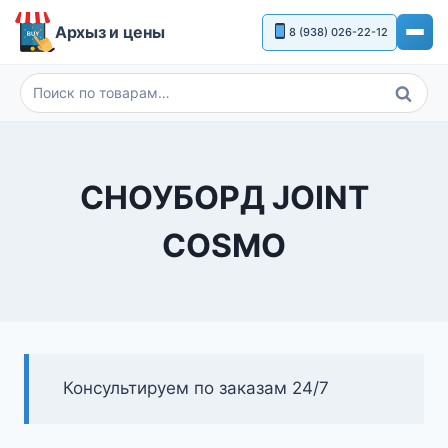
Перейти
Архыз и цены
8 (938) 026-22-12
к
содержимому
Поиск
Искать:
СНОУБОРД JOINT
COSMO
Консультируем по заказам 24/7