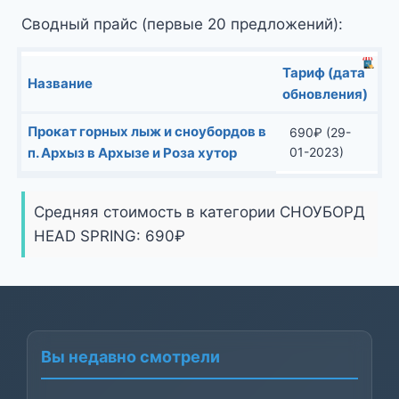
Сводный прайс (первые 20 предложений):
Тариф (дата
Название
обновления)
Прокат горных лыж и сноубордов в
690
₽
(29-
п. Архыз в Архызе и Роза хутор
01-2023)
Средняя стоимость в категории СНОУБОРД
HEAD SPRING:
690
₽
Вы недавно смотрели