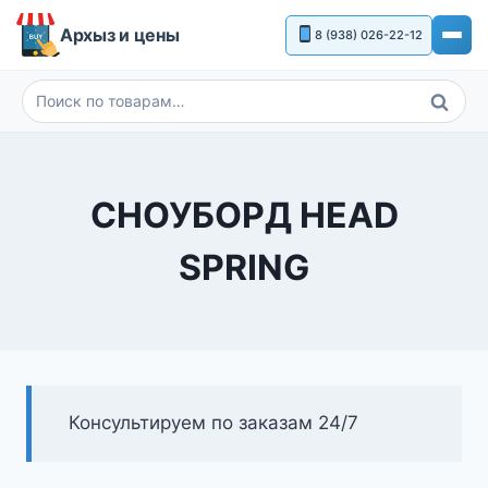
Перейти
Архыз и цены
8 (938) 026-22-12
к
содержимому
Поиск
Искать:
СНОУБОРД HEAD
SPRING
Консультируем по заказам 24/7