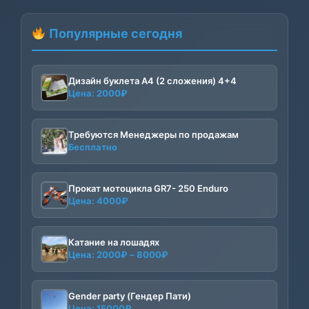
Популярные сегодня
Дизайн буклета А4 (2 сложения) 4+4
Цена:
2000
₽
Требуются Менеджеры по продажам
Бесплатно
Прокат мотоцикла GR7- 250 Enduro
Цена:
4000
₽
Катание на лошадях
Диапазон
Цена:
2000
₽
–
8000
₽
цен:
2000₽
–
Gender party (Гендер Пати)
Цена:
15000
₽