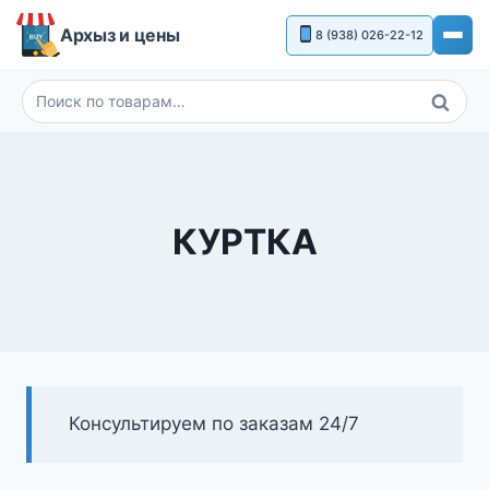
Перейти
Архыз и цены
8 (938) 026-22-12
к
содержимому
Поиск
Искать:
КУРТКА
Консультируем по заказам 24/7