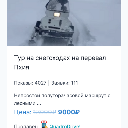
Тур на снегоходах на перевал
Пхия
Показы: 4027 | Заявки: 111
Непростой полуторачасовой маршрут с
лесными ...
Первоначальная
Текущая
Цена:
13000
₽
9000
₽
цена
цена:
Продавец:
QuadroDrive!