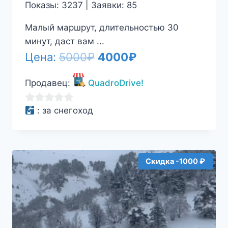
Показы: 3237 | Заявки: 85
Малый маршрут, длительностью 30
минут, даст вам ...
Первоначальная
Текущая
Цена:
5000
₽
4000
₽
цена
цена:
Продавец:
QuadroDrive!
составляла
4000₽.
5000₽.
0
:
за снегоход
из
5
Скидка -1000 ₽