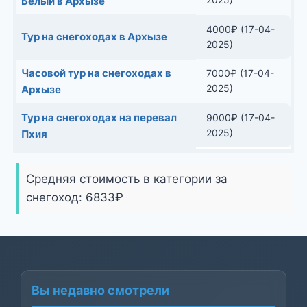
Белый в Архызе
4000
₽
(17-04-
Тур на снегоходах в Архызе
2025)
Часовой тур на снегоходах в
7000
₽
(17-04-
2025)
Архызе
Тур на снегоходах на перевал
9000
₽
(17-04-
2025)
Пхия
Средняя стоимость в категории за
снегоход:
6833
₽
Вы недавно смотрели