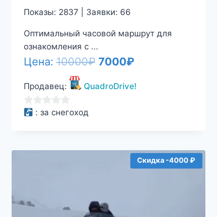
Показы: 2837 | Заявки: 66
Оптимальный часовой маршрут для
ознакомления с ...
Первоначальная
Текущая
Цена:
10000
₽
7000
₽
цена
цена:
Продавец:
QuadroDrive!
составляла
7000₽.
10000₽.
0
:
за снегоход
из
5
Скидка -4000 ₽