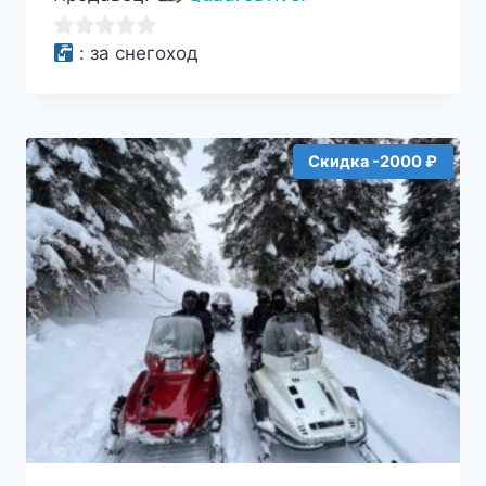
составляла
9000₽.
13000₽.
0
:
за снегоход
из
5
Скидка -2000 ₽