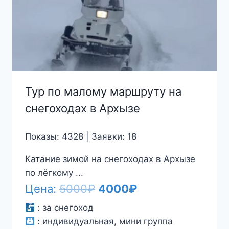
Тур по малому маршруту на
снегоходах в Архызе
Показы: 4328 | Заявки: 18
Катание зимой на снегоходах в Архызе
по лёгкому ...
Первоначальная
Текущая
Цена:
5000
₽
4000
₽
цена
цена:
:
за снегоход
:
индивидуальная, мини группа
составляла
4000₽.