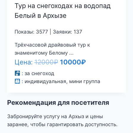
Тур на снегоходах на водопад
Белый в Архызе
Показы: 3577 | Заявки: 137
Трёхчасовой драйвовый тур к
знаменитому Белому ...
Первоначальная
Текущая
Цена:
12000
₽
10000
₽
цена
цена:
:
за снегоход
:
индивидуальная, мини группа
составляла
10000₽.
12000₽.
Рекомендация для посетителя
Забронируйте услугу на Архыз и цены
заранее, чтобы гарантировать доступность.