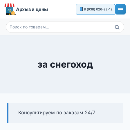
Перейти
Архыз и цены
8 (938) 026-22-12
к
содержимому
Поиск
Искать:
за снегоход
Консультируем по заказам 24/7