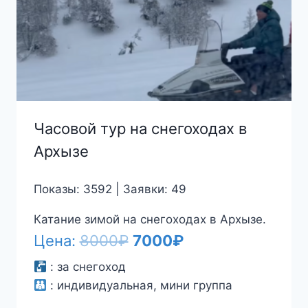
Часовой тур на снегоходах в
Архызе
Показы: 3592 | Заявки: 49
Катание зимой на снегоходах в Архызе.
Первоначальная
Текущая
Цена:
8000
₽
7000
₽
цена
цена:
:
за снегоход
:
индивидуальная, мини группа
составляла
7000₽.