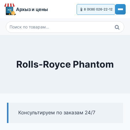
Перейти
Архыз и цены
📱
8 (938) 026-22-12
к
содержимому
Поиск
Искать:
Rolls-Royce Phantom
Консультируем по заказам 24/7