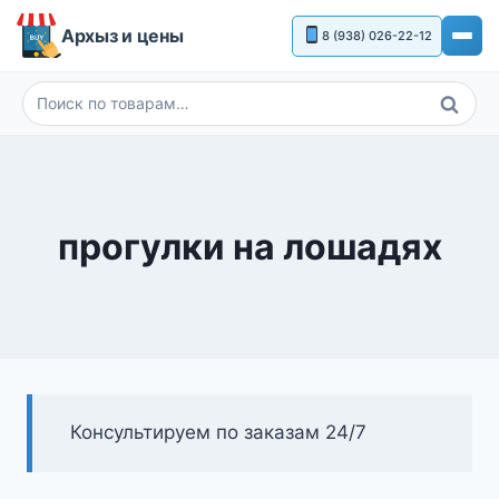
Перейти
Архыз и цены
8 (938) 026-22-12
к
содержимому
Поиск
Искать:
прогулки на лошадях
Консультируем по заказам 24/7