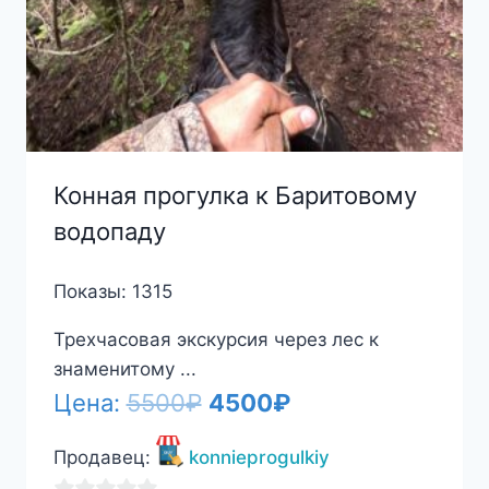
Конная прогулка к Баритовому
водопаду
Показы: 1315
Трехчасовая экскурсия через лес к
знаменитому ...
Первоначальная
Текущая
Цена:
5500
₽
4500
₽
цена
цена:
Продавец:
konnieprogulkiy
составляла
4500₽.