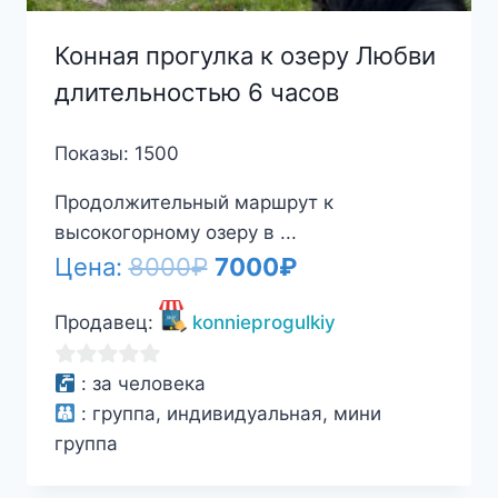
Конная прогулка к озеру Любви
длительностью 6 часов
Показы: 1500
Продолжительный маршрут к
высокогорному озеру в ...
Первоначальная
Текущая
Цена:
8000
₽
7000
₽
цена
цена:
Продавец:
konnieprogulkiy
составляла
7000₽.
8000₽.
0
:
за человека
из
:
группа, индивидуальная, мини
5
группа