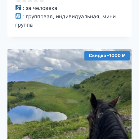
5500₽.
0
:
за человека
из
:
групповая, индивидуальная, мини
5
группа
Скидка -1000 ₽