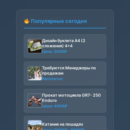
Популярные сегодня
Дизайн буклета А4 (2
сложения) 4+4
Цена:
2000
₽
Требуются Менеджеры по
продажам
Бесплатно
Прокат мотоцикла GR7- 250
Enduro
Цена:
4000
₽
Катание на лошадях
Диапазон
Цена:
2000
₽
–
8000
₽