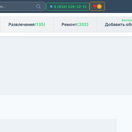
Поиск
8 (938) 026-22-12
0
Беспла
Развлечения
(135)
Ремонт
(202)
Добавить об