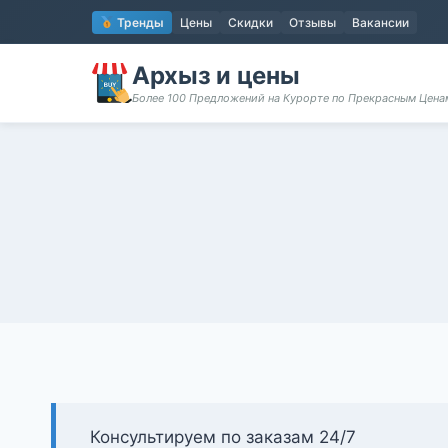
Перейти
Тренды
Цены
Скидки
Отзывы
Вакансии
к
содержимому
Архыз и цены
Более 100 Предложений на Курорте по Прекрасным Цен
Консультируем по заказам 24/7