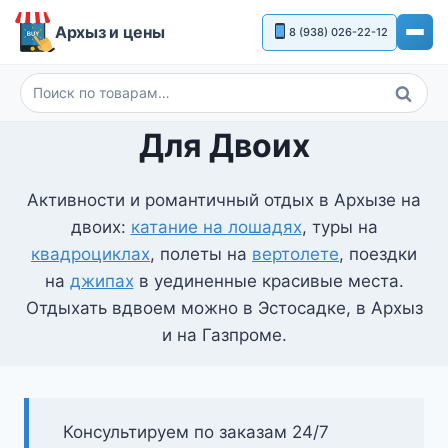
Перейти
Архыз и цены
8 (938) 026-22-12
к
содержимому
Поиск
Искать:
Для Двоих
Активности и романтичный отдых в Архызе на
двоих:
катание на лошадях
, туры на
квадроциклах
, полеты на
вертолете
, поездки
на
джипах
в уединенные красивые места.
Отдыхать вдвоем можно в Эстосадке, в Архыз
и на Газпроме.
Консультируем по заказам 24/7