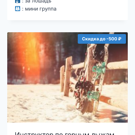
:
за лошадь
:
мини группа
Скидка до -500 ₽
Инструктор по горным лыжам