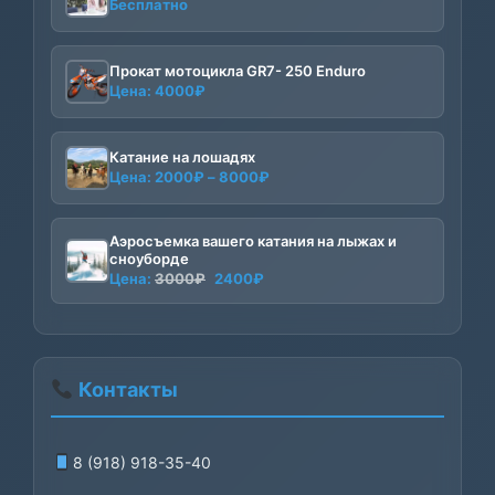
Бесплатно
Прокат мотоцикла GR7- 250 Enduro
Цена:
4000
₽
Катание на лошадях
Диапазон
Цена:
2000
₽
–
8000
₽
цен:
2000₽
Аэросъемка вашего катания на лыжах и
–
сноуборде
8000₽
Первоначальная
Текущая
Цена:
3000
₽
2400
₽
цена
цена:
составляла
2400₽.
3000₽.
Контакты
8 (918) 918-35-40