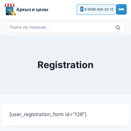
Перейти
Архыз и цены
8 (938) 026-22-12
к
содержимому
Поиск
Искать:
Registration
[user_registration_form id=”128″]