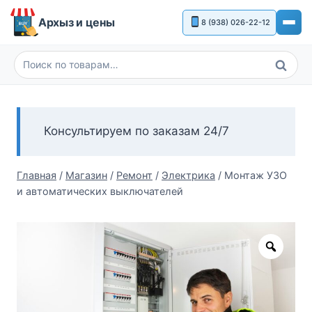
Перейти
Архыз и цены
8 (938) 026-22-12
к
содержимому
Поиск
Искать:
Консультируем по заказам 24/7
Главная
/
Магазин
/
Ремонт
/
Электрика
/
Монтаж УЗО
и автоматических выключателей
Zoom