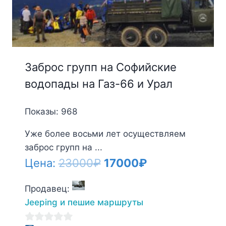
Заброс групп на Софийские
водопады на Газ-66 и Урал
Показы: 968
Уже более восьми лет осуществляем
заброс групп на ...
Первоначальная
Текущая
Цена:
23000
₽
17000
₽
цена
цена:
Продавец:
составляла
17000₽.
Jeeping и пешие маршруты
23000₽.