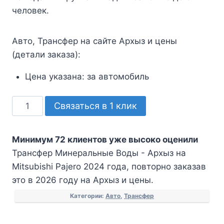
человек.
Авто, Трансфер на сайте Архыз и цены
(детали заказа):
Цена указана:
за автомобиль
Количество
Связаться в 1 клик
товара
Трансфер
Минимум 72 клиентов уже высоко оценили
Минеральные
Трансфер Минеральные Воды - Архыз на
Воды
Mitsubishi Pajero 2024 года, повторно заказав
-
это в 2026 году на Архыз и цены.
Архыз
на
Категории:
Авто
,
Трансфер
Mitsubishi
Pajero