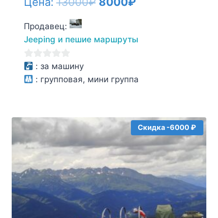
Первоначальная
Текущая
Цена:
13000
₽
8000
₽
цена
цена:
Продавец:
составляла
8000₽.
Jeeping и пешие маршруты
13000₽.
0
:
за машину
из
:
групповая, мини группа
5
Скидка -6000 ₽