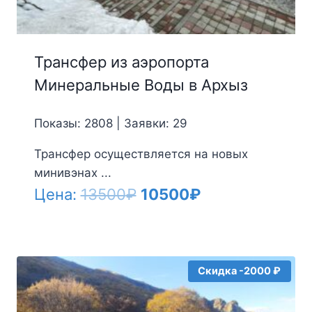
Трансфер из аэропорта
Минеральные Воды в Архыз
Показы: 2808 | Заявки: 29
Трансфер осуществляется на новых
минивэнах ...
Первоначальная
Текущая
Цена:
13500
₽
10500
₽
цена
цена:
составляла
10500₽.
13500₽.
Скидка -2000 ₽