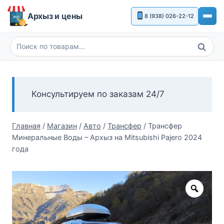
Перейти
Архыз и цены
8 (938) 026-22-12
к
содержимому
Поиск
Искать:
Консультируем по заказам 24/7
Главная
/
Магазин
/
Авто
/
Трансфер
/
Трансфер
Минеральные Воды – Архыз на Mitsubishi Pajero 2024
года
Zoom