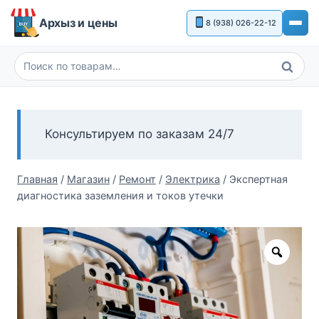
Перейти
Архыз и цены
8 (938) 026-22-12
к
содержимому
Поиск
Искать:
Консультируем по заказам 24/7
Главная
/
Магазин
/
Ремонт
/
Электрика
/
Экспертная
диагностика заземления и токов утечки
Zoom