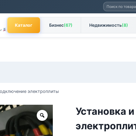
Искать:
Каталог
Бизнес
(67)
Недвижимость
(8)
ам
подключение электроплиты
Установка 
Zoom
электропли