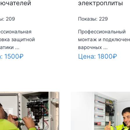
лючателей
электроплиты
ы: 209
Показы: 229
ссиональная
Профессиональный
овка защитной
монтаж и подключен
тики ...
варочных ...
а:
1500
₽
Цена:
1800
₽