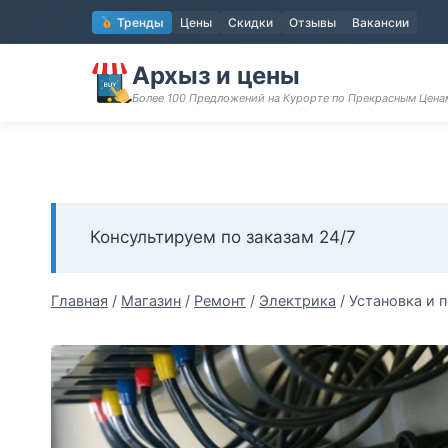
Перейти
Тренды
Цены
Скидки
Отзывы
Вакансии
к
содержимому
Архыз и цены
Более 100 Предложений на Курорте по Прекрасным Цен
Консультируем по заказам 24/7
Главная
/
Магазин
/
Ремонт
/
Электрика
/
Установка и 