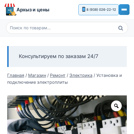
Перейти
Архыз и цены
8 (938) 026-22-12
к
содержимому
Поиск
Искать:
Консультируем по заказам 24/7
Главная
/
Магазин
/
Ремонт
/
Электрика
/
Установка и
подключение электроплиты
Zoom