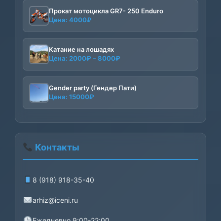
Прокат мотоцикла GR7- 250 Enduro
Цена:
4000
₽
Катание на лошадях
Диапазон
Цена:
2000
₽
–
8000
₽
цен:
2000₽
–
Gender party (Гендер Пати)
Цена:
15000
₽
8000₽
Контакты
8 (918) 918-35-40
arhiz@iceni.ru
Ежедневно 9:00-22:00