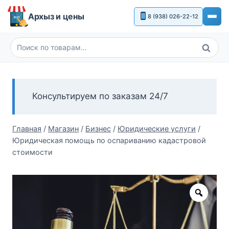
Перейти
Архыз и цены
8 (938) 026-22-12
к
содержимому
Поиск
Искать:
Консультируем по заказам 24/7
Главная
/
Магазин
/
Бизнес
/
Юридические услуги
/
Юридическая помощь по оспариванию кадастровой
стоимости
Zoom