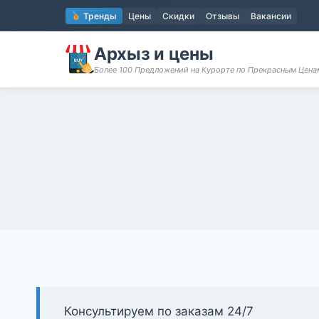
Перейти
Тренды
Цены
Скидки
Отзывы
Вакансии
к
содержимому
Архыз и цены
Более 100 Предложений на Курорте по Прекрасным Цен
Консультируем по заказам 24/7