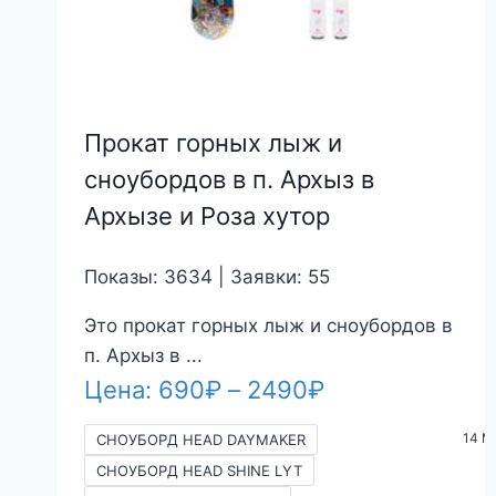
Прокат горных лыж и
сноубордов в п. Архыз в
Архызе и Роза хутор
Показы: 3634 | Заявки: 55
Это прокат горных лыж и сноубордов в
п. Архыз в ...
Диапазон
Цена:
690
₽
–
2490
₽
цен:
14 M
СНОУБОРД HEAD DAYMAKER
690₽
СНОУБОРД HEAD SHINE LYT