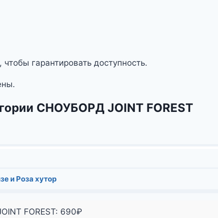
, чтобы гарантировать доступность.
ены.
тегории СНОУБОРД JOINT FOREST
зе и Роза хутор
JOINT FOREST:
690
₽