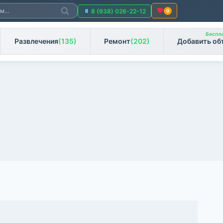
Поиск
8 (938) 026-22-12
0
Беспла
Развлечения
(135)
Ремонт
(202)
Добавить об