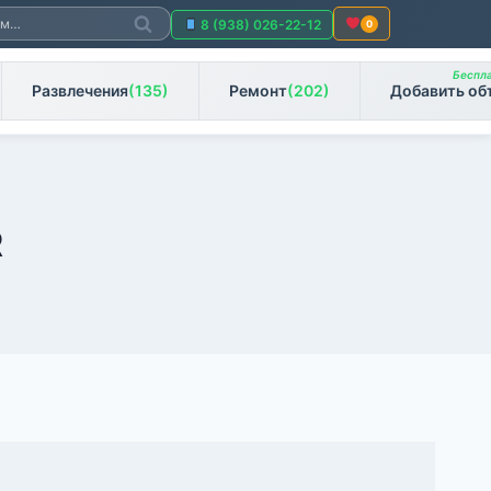
Поиск
8 (938) 026-22-12
0
Беспла
Развлечения
(135)
Ремонт
(202)
Добавить об
R