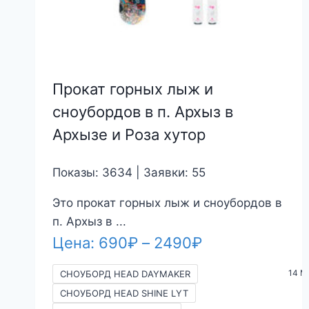
Прокат горных лыж и
сноубордов в п. Архыз в
Архызе и Роза хутор
Показы: 3634 | Заявки: 55
Это прокат горных лыж и сноубордов в
п. Архыз в ...
Диапазон
Цена:
690
₽
–
2490
₽
цен:
14 M
СНОУБОРД HEAD DAYMAKER
690₽
СНОУБОРД HEAD SHINE LYT