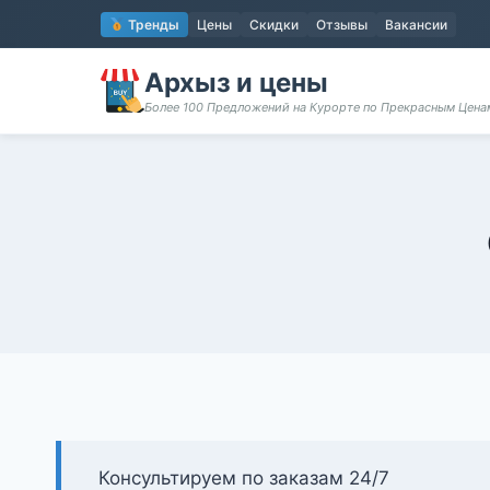
Перейти
Тренды
Цены
Скидки
Отзывы
Вакансии
к
содержимому
Архыз и цены
Более 100 Предложений на Курорте по Прекрасным Цен
Консультируем по заказам 24/7