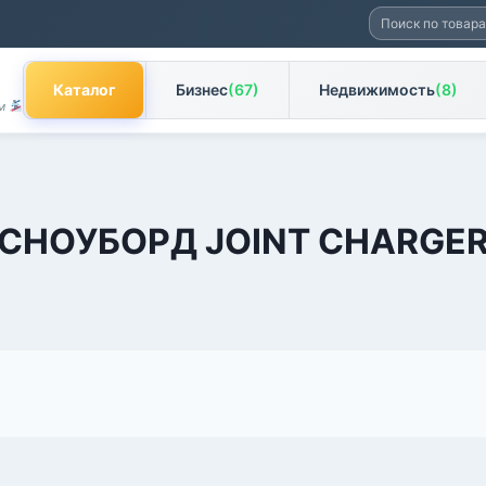
Искать:
Каталог
Бизнес
(67)
Недвижимость
(8)
ам
СНОУБОРД JOINT CHARGE