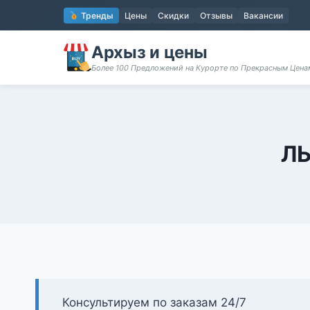
Перейти
Тренды
Цены
Скидки
Отзывы
Вакансии
к
содержимому
Архыз и цены
Более 100 Предложений на Курорте по Прекрасным Цен
ЛЫ
Консультируем по заказам 24/7