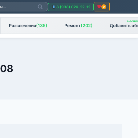
Поиск
8 (938) 026-22-12
0
Беспла
Развлечения
(135)
Ремонт
(202)
Добавить об
108