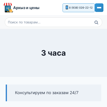
Перейти
Архыз и цены
8 (938) 026-22-12
к
содержимому
Поиск
Искать:
3 часа
Консультируем по заказам 24/7