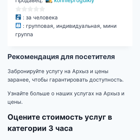
Продавец:
konnieprogulkiy
составляла
4500₽.
5500₽.
0
:
за человека
из
:
групповая, индивидуальная, мини
5
группа
Рекомендация для посетителя
Забронируйте услугу на Архыз и цены
заранее, чтобы гарантировать доступность.
Узнайте больше о наших услугах на Архыз и
цены.
Оцените стоимость услуг в
категории 3 часа