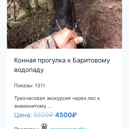
Конная прогулка к Баритовому
водопаду
Показы: 1311
Трехчасовая экскурсия через лес к
знаменитому ...
Первоначальная
Текущая
Цена:
5500
₽
4500
₽
цена
цена: