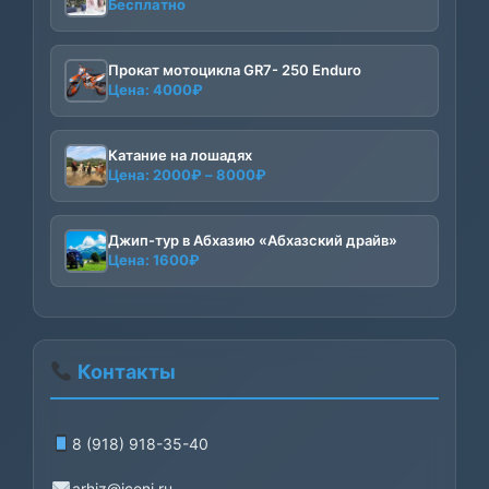
Бесплатно
Прокат мотоцикла GR7- 250 Enduro
Цена:
4000
₽
Катание на лошадях
Диапазон
Цена:
2000
₽
–
8000
₽
цен:
2000₽
–
Джип-тур в Абхазию «Абхазский драйв»
Цена:
1600
₽
8000₽
Контакты
8 (918) 918-35-40
arhiz@iceni.ru