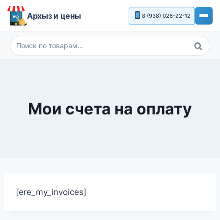
Перейти
Архыз и цены
8 (938) 026-22-12
к
содержимому
Поиск
Искать:
Мои счета на оплату
[ere_my_invoices]