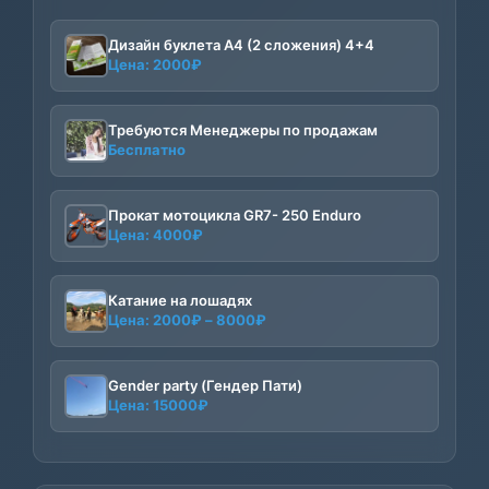
Дизайн буклета А4 (2 сложения) 4+4
Цена:
2000
₽
Требуются Менеджеры по продажам
Бесплатно
Прокат мотоцикла GR7- 250 Enduro
Цена:
4000
₽
Катание на лошадях
Диапазон
Цена:
2000
₽
–
8000
₽
цен:
2000₽
–
Gender party (Гендер Пати)
Цена:
15000
₽
8000₽