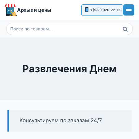
Перейти
Архыз и цены
8 (938) 026-22-12
к
содержимому
Поиск
Искать:
Развлечения Днем
Консультируем по заказам 24/7