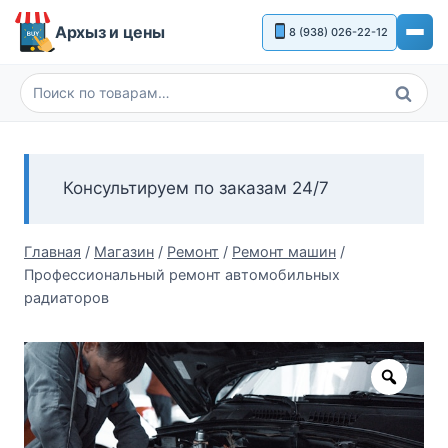
Перейти
Архыз и цены
8 (938) 026-22-12
к
содержимому
Поиск
Искать:
Консультируем по заказам 24/7
Главная
/
Магазин
/
Ремонт
/
Ремонт машин
/
Профессиональный ремонт автомобильных
радиаторов
Zoom