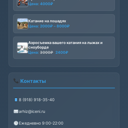
Цена:
4000
₽
Катание на лошадях
Диапазон
Цена:
2000
₽
–
8000
₽
цен:
2000₽
Аэросъемка вашего катания на лыжах и
–
сноуборде
8000₽
Первоначальная
Текущая
Цена:
3000
₽
2400
₽
цена
цена:
составляла
2400₽.
3000₽.
Контакты
8 (918) 918-35-40
arhiz@iceni.ru
Ежедневно 9:00-22:00