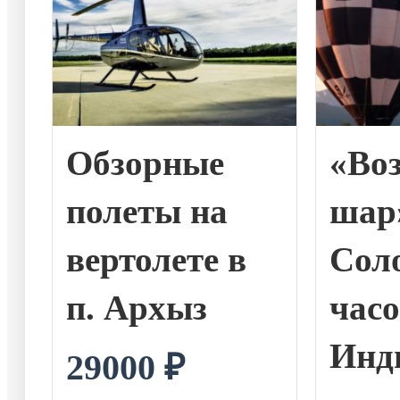
Обзорные
«Во
полеты на
шар
вертолете в
Соло
п. Архыз
часо
Инд
29000
₽