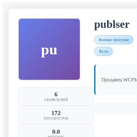
publser
Конные прогулки
pu
Яхты
Продавец WCF
6
ОБЪЯВЛЕНИЙ
172
ПРОСМОТРОВ
0.0