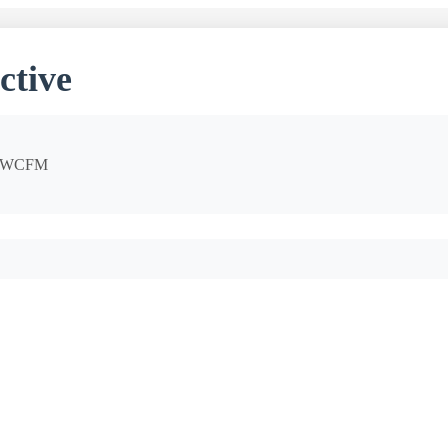
ctive
ц WCFM