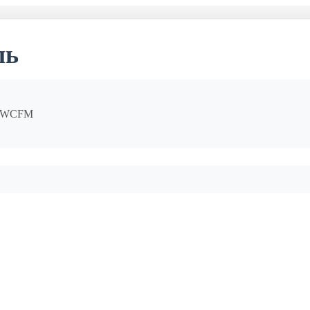
ль
ц WCFM